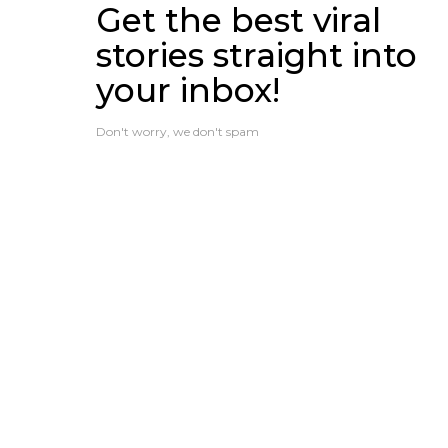
Get the best viral
stories straight into
your inbox!
Don't worry, we don't spam