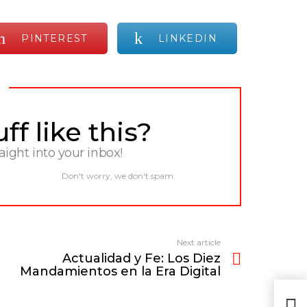
PINTEREST
LINKEDIN
f like this?
raight into your inbox!
Don't worry, we don't spam
Next article
Actualidad y Fe: Los Diez
Mandamientos en la Era Digital
Actu