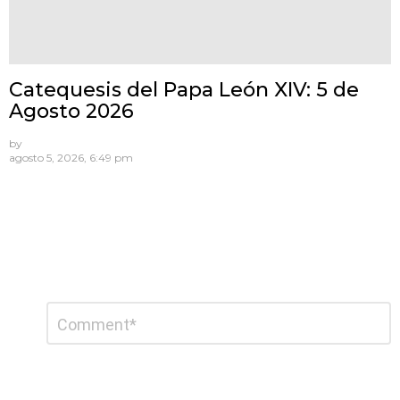
Catequesis del Papa León XIV: 5 de
Agosto 2026
by
agosto 5, 2026, 6:49 pm
Deja
Comentario
*
una
respuesta