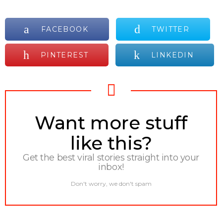
FACEBOOK
TWITTER
PINTEREST
LINKEDIN
NEWSLETTER
Want more stuff
like this?
Get the best viral stories straight into your
inbox!
Don't worry, we don't spam