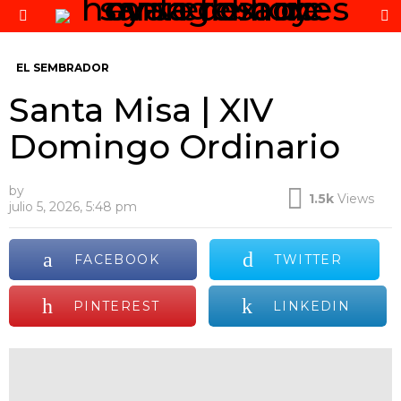
S
Menu
EL SEMBRADOR
Santa Misa | XIV
Domingo Ordinario
by
1.5k
Views
julio 5, 2026, 5:48 pm
FACEBOOK
TWITTER
PINTEREST
LINKEDIN