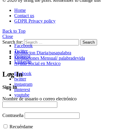
© 2026 by bring the pixel. Remember to change this
Home
Contact us
GDPR Privacy policy
Back to Top
Close
Search for:
Search
Facebook
Twitter
Meditacion Diaria/pasapalabra
Pinterest
Meditaciones Mensual/ palabradevida
LinkedIn
Ayuda Social en Mexico
Log In
facebook
twitter
instagram
Sign In
pinterest
youtube
Nombre de usuario o correo electrónico
Contraseña
Recuérdame