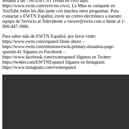
semana a las 7:00 a.m CST (véala en vivo aquí:
https://www.ewtn.com/es/tv/en-vivo). La Misa se comparte en
YouTube todos los días junto con muchos otros programas. Para
contactar a EWTN Español, envíe un correo electrónico a nuestro
equipo de Servicio al Televidente a viewer@ewtn.com o llame al 1-
800-447-3986.
Para saber más de EWTN Español, por favor visite:
https://www.ewtn.com/espanol Done ahora –
https://www.ewtn.com/missions/ewtn-primary-donation-page-
spanish-41 Síganos en Facebook –
https://www.facebook.com/ewtnespanol Síganos en Twitter:
https://twitter.com/EWTNEspanol Síganos en Instagram:
https://www.instagram.com/ewtnespanol