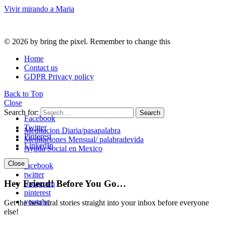
Vivir mirando a Maria
© 2026 by bring the pixel. Remember to change this
Home
Contact us
GDPR Privacy policy
Back to Top
Close
Search for:
Search
Facebook
Twitter
Meditacion Diaria/pasapalabra
Pinterest
Meditaciones Mensual/ palabradevida
LinkedIn
Ayuda Social en Mexico
Close
facebook
twitter
Hey Friend! Before You Go…
instagram
pinterest
youtube
Get the best viral stories straight into your inbox before everyone
else!