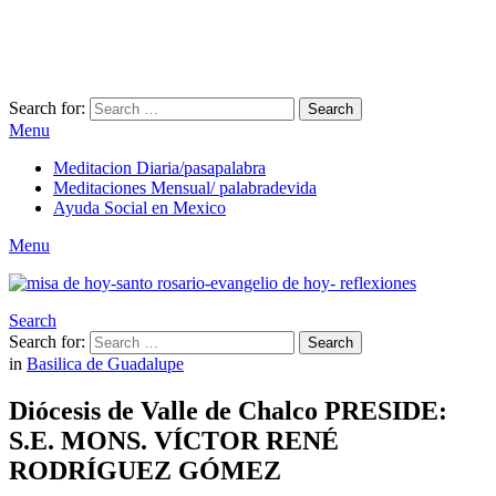
Search for:
Search
Menu
Meditacion Diaria/pasapalabra
Meditaciones Mensual/ palabradevida
Ayuda Social en Mexico
Menu
Search
Search for:
Search
in
Basilica de Guadalupe
Diócesis de Valle de Chalco PRESIDE:
S.E. MONS. VÍCTOR RENÉ
RODRÍGUEZ GÓMEZ