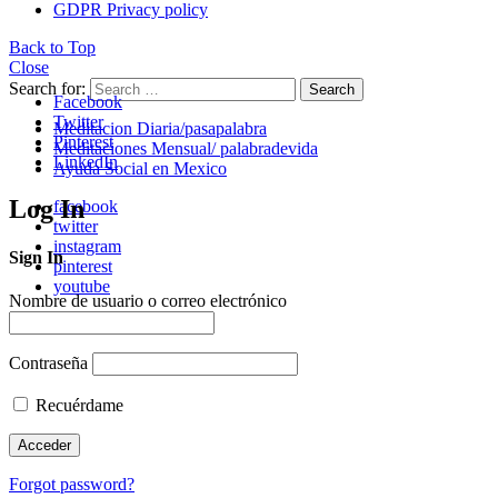
GDPR Privacy policy
Back to Top
Close
Search for:
Search
Facebook
Twitter
Meditacion Diaria/pasapalabra
Pinterest
Meditaciones Mensual/ palabradevida
LinkedIn
Ayuda Social en Mexico
Log In
facebook
twitter
instagram
Sign In
pinterest
youtube
Nombre de usuario o correo electrónico
Contraseña
Recuérdame
Forgot password?