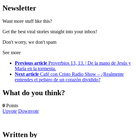
Newsletter
Want more stuff like this?
Get the best viral stories straight into your inbox!
Don't worry, we don't spam
See more
Previous article
Proverbios 13, 13. | De la mano de Jesús y
María en la tormenta.
Next article
Café con Cristo Radio Show – ¿Realmente
entiendes el peligro de un corazón dividido?
What do you think?
0
Points
Upvote
Downvote
Written by