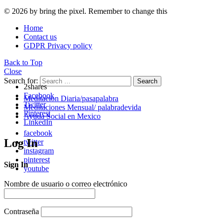
© 2026 by bring the pixel. Remember to change this
Home
Contact us
GDPR Privacy policy
Back to Top
Close
Search for:
Search
2
shares
Facebook
Meditacion Diaria/pasapalabra
Twitter
Meditaciones Mensual/ palabradevida
Pinterest
Ayuda Social en Mexico
LinkedIn
facebook
Log In
twitter
instagram
pinterest
Sign In
youtube
Nombre de usuario o correo electrónico
Contraseña