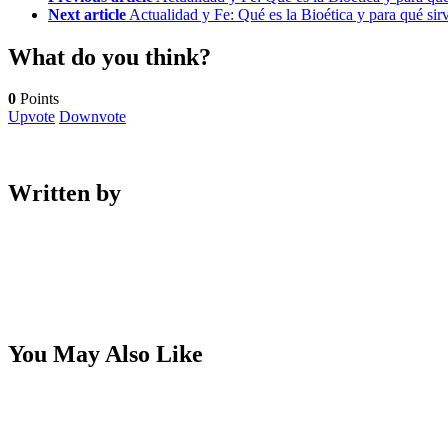
Next article
Actualidad y Fe: Qué es la Bioética y para qué sir
What do you think?
0
Points
Upvote
Downvote
Written by
You May Also Like